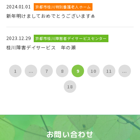
2024.01.01
京都市桂川特別養護老人ホーム
新年明けましておめでとうございます🎍
2023.12.29
京都市桂川障害者デイサービスセンター
桂川障害デイサービス 年の瀬
1
...
7
8
9
10
11
...
18
お問い合わせ