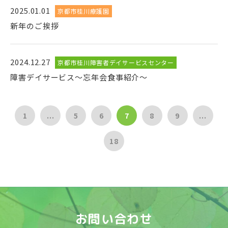
2025.01.01
京都市桂川療護園
新年のご挨拶
2024.12.27
京都市桂川障害者デイサービスセンター
障害デイサービス～忘年会食事紹介～
1
...
5
6
7
8
9
...
18
お問い合わせ