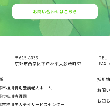
お問い合わせはこちら
〒615-8033
TEL
京都市西京区下津林東大般若町32
FAX（
覧
採用
都市桂川特別養護老人ホーム
お問
都市桂川療護園
お知
都市桂川老人デイサービスセンター