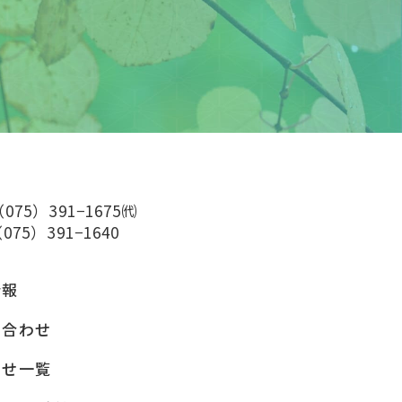
（075）391−1675㈹
075）391−1640
情報
い合わせ
らせ一覧