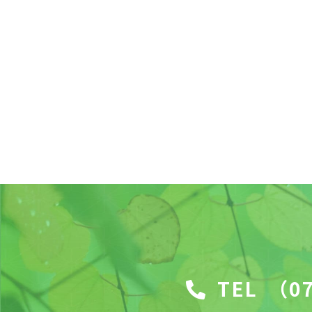
TEL
（07