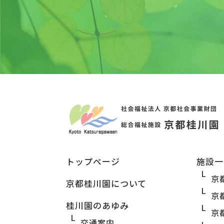
トップページ
施設一
京
京都桂川園について
京
桂川園のあゆみ
京
交通案内