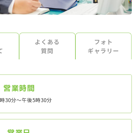
用
よくある
フォト
て
質問
ギャラリー
営業時間
時30分～午後5時30分
営業日