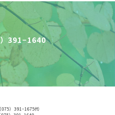
）391−1640
（075）391−1675㈹
075）391−1640