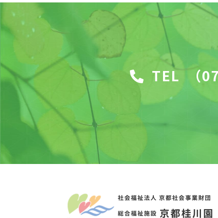
TEL
（07