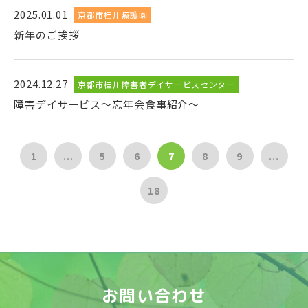
2025.01.01
京都市桂川療護園
新年のご挨拶
2024.12.27
京都市桂川障害者デイサービスセンター
障害デイサービス～忘年会食事紹介～
1
...
5
6
7
8
9
...
18
お問い合わせ