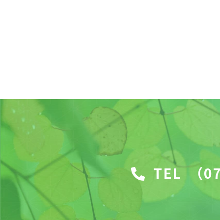
TEL
（07