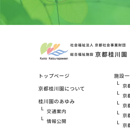
トップページ
施設一
京
京都桂川園について
京
桂川園のあゆみ
京
交通案内
京
情報公開
京