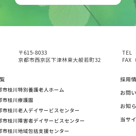
〒615-8033
TEL
京都市西京区下津林東大般若町32
FAX（
覧
採用
都市桂川特別養護老人ホーム
お問
都市桂川療護園
お知
都市桂川老人デイサービスセンター
当サ
都市桂川障害者デイサービスセンター
都市桂川地域包括支援センター