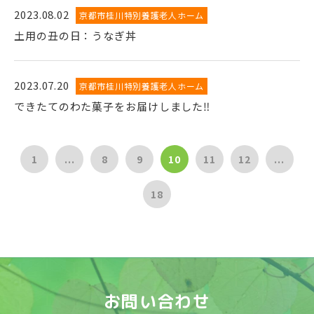
2023.08.02
京都市桂川特別養護老人ホーム
土用の丑の日：うなぎ丼
2023.07.20
京都市桂川特別養護老人ホーム
できたてのわた菓子をお届けしました‼
1
...
8
9
10
11
12
...
18
お問い合わせ