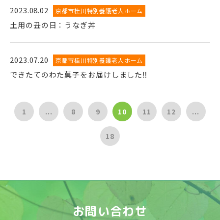
2023.08.02
京都市桂川特別養護老人ホーム
土用の丑の日：うなぎ丼
2023.07.20
京都市桂川特別養護老人ホーム
できたてのわた菓子をお届けしました‼
1
...
8
9
10
11
12
...
18
お問い合わせ