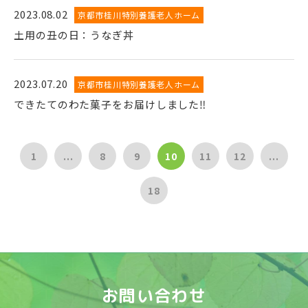
2023.08.02
京都市桂川特別養護老人ホーム
土用の丑の日：うなぎ丼
2023.07.20
京都市桂川特別養護老人ホーム
できたてのわた菓子をお届けしました‼
1
...
8
9
10
11
12
...
18
お問い合わせ