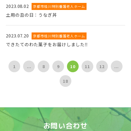
2023.08.02
京都市桂川特別養護老人ホーム
土用の丑の日：うなぎ丼
2023.07.20
京都市桂川特別養護老人ホーム
できたてのわた菓子をお届けしました‼
1
...
8
9
10
11
12
...
18
お問い合わせ